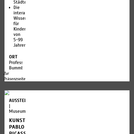
Städte
Die
interaktive
Wissenschaftsshow
für
Kinder
von
5-99
Jahren
ORT
Professor
Bummbastic
Zur
Präsenzseite
AUSSTELLUNGEN
|
Museum
KUNSTMUSEUM
PABLO
PICASSO