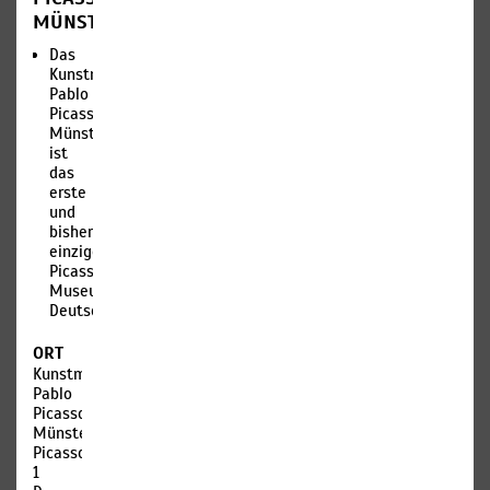
MÜNSTER
Das
Kunstmuseum
Pablo
Picasso
Münster
ist
das
erste
und
bisher
einzige
Picasso-
Museum
Deutschlands.
ORT
Kunstmuseum
Pablo
Picasso
Münster
Picassoplatz
1