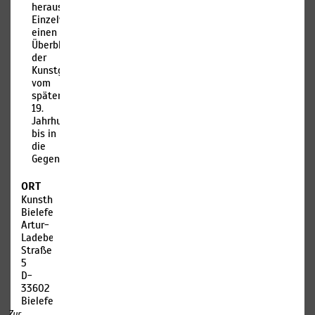
herausragender
Einzelwerke
einen
Überblick
der
Kunstgeschichte
vom
späten
19.
Jahrhundert
bis in
die
Gegenwart.
ORT
Kunsthalle
Bielefeld
Artur-
Ladebeck-
Straße
5
D-
33602
Bielefeld
Zur