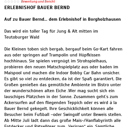
Bewertung und Bericht
ERLEBNISHOF BAUER BERND
Auf zu Bauer Bernd… dem Erlebnishof in Borgholzhausen
Das wird ein toller Tag für Jung & Alt mitten im
Teutoburger Wald
Die Kleinen toben sich bergab, bergauf beim Go-Kart fahren
aus oder springen auf Trampolin und Hüpfkissen
hochhinaus. Sie spielen vergnügt im Strohspielhaus,
probieren den neuen Matschspielplatz aus oder baden im
Maispool und machen die Indoor Bobby Car Bahn unsicher.
Es gibt so viel zu entdecken, da ist der Spaß garantiert. Die
Großen genießen das gemütliche Ambiente im Bistro unter
der wunderschönen alten Eiche .Wer mag sucht sich ein
lauschiges Plätzchen in der Sonne. Zusammen geht´s zum
Ackersurfen auf den fliegenden Teppich oder es wird á la
Bauer Bernd gekegelt. Ihre Geschicklichkeit können alle
Besucher beim Fußball –oder Swingolf unter Beweis stellen.
Ab Mitte Juli lädt dann das große Mais-/Hanflabyrinth alle
Entdecker und Rätsellöser zum „Verirren“ ein. Sämtliche