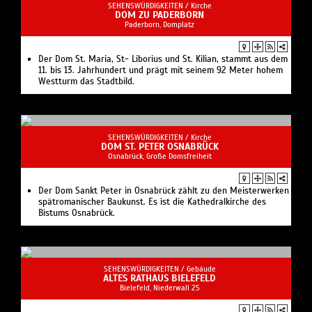
SEHENSWÜRDIGKEITEN /
Kirche
DOM ZU PADERBORN
Paderborn, Domplatz
Der Dom St. Maria, St- Liborius und St. Kilian, stammt aus dem
11. bis 13. Jahrhundert und prägt mit seinem 92 Meter hohem
Westturm das Stadtbild.
SEHENSWÜRDIGKEITEN /
Kirche
DOM ST. PETER OSNABRÜCK
Osnabrück, Große Domsfreiheit
Der Dom Sankt Peter in Osnabrück zählt zu den Meisterwerken
spätromanischer Baukunst. Es ist die Kathedralkirche des
Bistums Osnabrück.
SEHENSWÜRDIGKEITEN /
Gebäude
ALTES RATHAUS BIELEFELD
Bielefeld, Niederwall 25