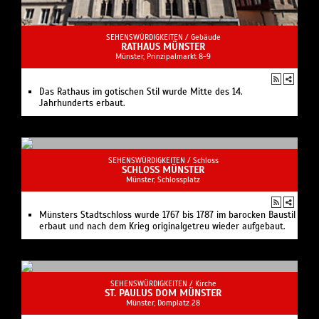
SEHENSWÜRDIGKEITEN /
Gebäude
RATHAUS MÜNSTER
Münster, Prinzipalmarkt 8-9
Das Rathaus im gotischen Stil wurde Mitte des 14.
Jahrhunderts erbaut.
SEHENSWÜRDIGKEITEN /
Schloss
SCHLOSS MÜNSTER
Münster, Schlossplatz
Münsters Stadtschloss wurde 1767 bis 1787 im barocken Baustil
erbaut und nach dem Krieg originalgetreu wieder aufgebaut.
SEHENSWÜRDIGKEITEN /
Kirche
ST. PAULUS DOM MÜNSTER
Münster, Domplatz 28