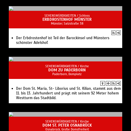
SEHENSWÜRDIGKEITEN /
Schloss
ERBDROSTENHOF MÜNSTER
Münster, Salzstraße 38
Der Erbdrostenhof ist Teil der Barockinsel und Münsters
schönster Adelshof.
SEHENSWÜRDIGKEITEN /
Kirche
DOM ZU PADERBORN
Paderborn, Domplatz
Der Dom St. Maria, St- Liborius und St. Kilian, stammt aus dem
11. bis 13. Jahrhundert und prägt mit seinem 92 Meter hohem
Westturm das Stadtbild.
SEHENSWÜRDIGKEITEN /
Kirche
DOM ST. PETER OSNABRÜCK
Osnabrück, Große Domsfreiheit