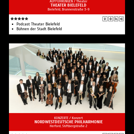
AUFFÜHRUNGEN /
Theater
THEATER BIELEFELD
Bielefeld, Brunnenstraße 3-9
Podcast Theater Bielefeld
Bühnen der Stadt Bielefeld
KONZERTE /
Konzert
NORDWESTDEUTSCHE PHILHARMONIE
Herford, Stiftbergstraße 2