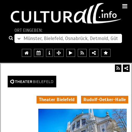
ORT EINGEBEN:
Theater Bielefeld
Rudolf-Oetker-Halle