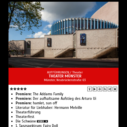
AUFFÜHRUNGEN /
Theater
THEATER MÜNSTER
Münster, Neubrückenstraße 63
Premiere:
The Addams Family
Premiere:
Der aufhaltsame Aufstieg des Arturo Ui
Premiere:
hamlet, sun off
Literatur für Liebhaber: Hermann Melville
Theaterführung
Theaterfest
Die Schwäne
1. Tanzspektrum: Fairy Doll