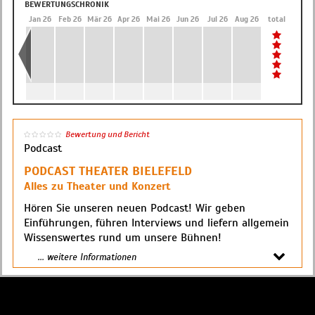
BEWERTUNGSCHRONIK
Dez 25
Jan 26
Feb 26
Mär 26
Apr 26
Mai 26
Jun 26
Jul 26
Aug 26
total
Bewertung und Bericht
Podcast
PODCAST THEATER BIELEFELD
Alles zu Theater und Konzert
Hören Sie unseren neuen Podcast! Wir geben
Einführungen, führen Interviews und liefern allgemein
Wissenswertes rund um unsere Bühnen!
... weitere Informationen