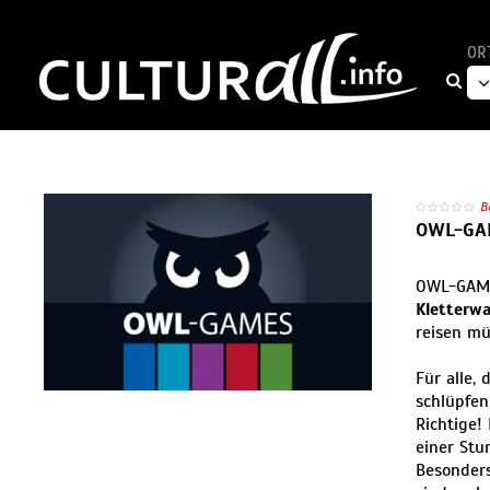
OR
B
OWL-GA
OWL-GAME
Kletterwa
reisen mü
Für alle,
schlüpfen
Richtige!
einer Stu
Besonders