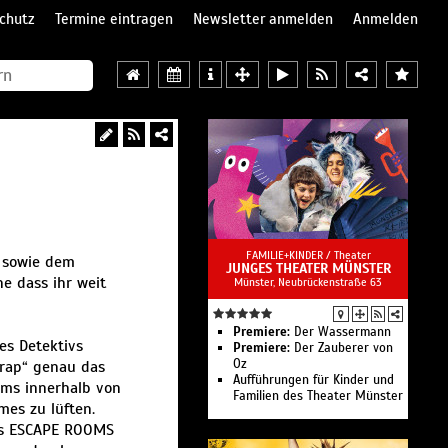
chutz
Termine eintragen
Newsletter anmelden
Anmelden
FAMILIE+KINDER /
Theater
k
sowie dem
JUNGES THEATER MÜNSTER
ne dass ihr weit
Münster, Neubrückenstraße 63
Premiere:
Der Wassermann
es Detektivs
Premiere:
Der Zauberer von
Oz
rap“ genau das
Aufführungen für Kinder und
ams innerhalb von
Familien des Theater Münster
mes zu lüften.
des ESCAPE ROOMS