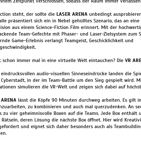
einem Zeitpunkt verschlossen, sodass der Raum immer verlasse
ction steht, der sollte die
LASER ARENA
unbedingt ausprobieren
lle präsentiert sich ein in Nebel gehülltes Szenario, das an ein
ision aus einem Science-Fiction Film erinnert. Mit der hochwer
ckende Team-Gefechte mit Phaser- und Laser-Zielsystem zum S
rnde Game-Erlebnis verlangt Teamgeist, Geschicklichkeit und
geschwindigkeit.
et schon immer mal in eine virtuelle Welt eintauchen? Die
VR AR
 eindrucksvollen audio-visuellen Sinneseindrücke landen die Spie
n Cyberstadt, in der im Team-Battle um den Sieg gespielt wird. M
tionen simulieren die VR-Welt und zeigen sich dabei auf höchs
 ARENA
lässt die Köpfe 90 Minuten durchweg arbeiten. Es gilt 
uarbeiten, zu kombinieren und auch mal querzudenken. An sec
s zu vier geheimnisvolle Boxen auf die Teams. Jede Box enthält 
 Rätseln, deren Lösung die nächste Box öffnet. Hier wird Kreativi
 gefordert und eignet sich daher besonders auch als Teambuildin
en.