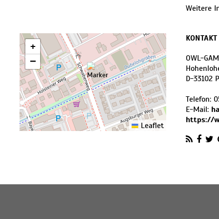
Weitere I
KONTAKT
+
OWL-GAM
−
Hohenloh
D
-
33102
P
Telefon:
0
E-Mail:
h
https://
Leaflet