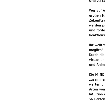
sind zu k
Wer auf A
großen Ha
Zukunftsv
werden pa
und forde
Reaktions
Ihr wollt
möglich!
Durch die
virtuelle
und Anima
Die
MIND
zusammenz
warten bi
Arten von
Intuition
36 Person