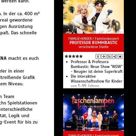
n werden kann.
. In der ca. 400 m²
e real gewordene
tigen Ausrüstung
paß. Das schnelle
FAMILIE+KINDER /
Familienkonzert
PROFESSOR BUMMBASTIC
verschiedene Städte
ENA
macht es euch
Professor & Profesora
Bumbastic: Neue Show "WOW"
ler in einer
- Neugier ist deine Superkraft
Die interaktive
itreißende Grafik
Wissenschaftsshow für Kinder
tem Niveau.
von 5-99 Jahren
im Team
hs Spielstationen
unterschiedliche
tät, Logik und
g-Event für bis zu
FAMILIE+KINDER /
Familienkonzert