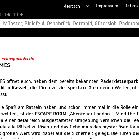
Impressum
Datens
T EINGEBEN:
ewertung und Bericht
MES
S öffnet euch, neben dem bereits bekannten
Paderkletterpar
ld in Kassel
, die Türen zu vier spektakulären neuen Welten, oh
sst.
 die Spaß am Rätseln haben und schon immer mal in die Rolle ein
 wollten, ist der
ESCAPE ROOM
„Abenteuer London – Mind the T
 In einer detailreich ausgestalteten Umgebung versuchen die Te
nde alle Rätsel zu lösen und das Geheimnis des mysteriösen Rau
 großen Wert wird dabei auf die Sicherheit gelegt. Die Türen 