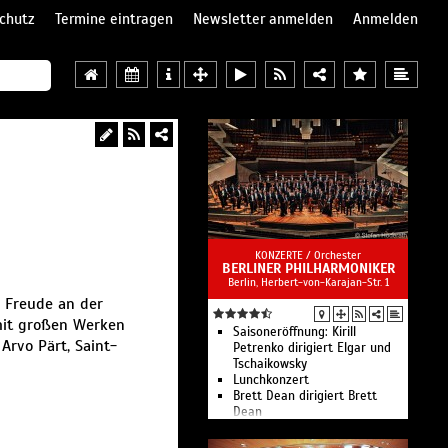
chutz
Termine eintragen
Newsletter anmelden
Anmelden
KONZERTE /
Orchester
BERLINER PHILHARMONIKER
Berlin, Herbert-von-Karajan-Str. 1
r Freude an der
 mit großen Werken
Saisoneröffnung: Kirill
Arvo Pärt, Saint-
Petrenko dirigiert Elgar und
Tschaikowsky
Lunchkonzert
Brett Dean dirigiert Brett
Dean
Sir Simon Rattle dirigiert de
Falla, Janáček und eine