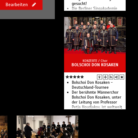
gesucht!
Bearbeiten
Die Berliner Singakademie
zählt zu den großen
Oratorienchören Berlins.
KONZERTE /
Chor
BOLSCHOI DON KOSAKEN
Bolschoi Don Kosaken -
Deutschland-Tournee
Der berühmte Männerchor
Bolschoi Don Kosaken, unter
der Leitung von Professor
Petja Houdjakov, ist weltweit
der einzige Chor, der
ausschließlich aus
Opernsolisten besteht.