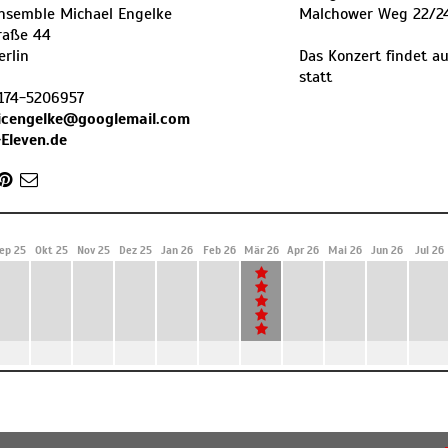
nsemble Michael Engelke
Malchower Weg 22/2
raße 44
erlin
Das Konzert findet au
statt
174-5206957
icengelke@googlemail.com
Eleven.de
ep 25
Okt 25
Nov 25
Dez 25
Jan 26
Feb 26
Mär 26
Apr 26
Mai 26
Jun 26
Jul 26