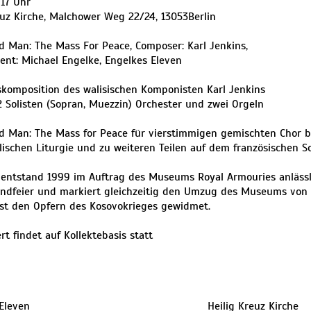
 17 Uhr
euz Kirche, Malchower Weg 22/24, 13053Berlin
 Man: The Mass For Peace, Composer: Karl Jenkins,
nt: Michael Engelke, Engelkes Eleven
skomposition des walisischen Komponisten Karl Jenkins
 2 Solisten (Sopran, Muezzin) Orchester und zwei Orgeln
 Man: The Mass for Peace für vierstimmigen gemischten Chor ba
lischen Liturgie und zu weiteren Teilen auf dem französischen 
entstand 1999 im Auftrag des Museums Royal Armouries anlässl
endfeier und markiert gleichzeitig den Umzug des Museums von
ist den Opfern des Kosovokrieges gewidmet.
rt findet auf Kollektebasis statt
Eleven
Heilig Kreuz Kirche