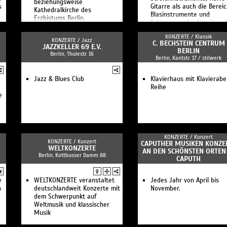
beziehungsweise
s
Gitarre als auch die Berei
Kathedralkirche des
Blasinstrumente und
Erzbistums Berlin.
Schlagzeug der Abteilung 
KONZERTE /
Klassik
KONZERTE /
Jazz
C. BECHSTEIN CENTRUM
JAZZKELLER 69 E.V.
BERLIN
Berlin, Thulestr. 16
Berlin, Kantstr. 17 / stilwerk
Jazz & Blues Club
Klavierhaus mit Klavierab
Reihe
e
KONZERTE /
Konzert
KONZERTE /
Konzert
CAPUTHER MUSIKEN KONZE
WELTKONZERTE
AN DEN SCHÖNSTEN ORTEN
Berlin, Kottbusser Damm 88
CAPUTH
e
WELTKONZERTE veranstaltet
Jedes Jahr von April bis
n
deutschlandweit Konzerte mit
November.
dem Schwerpunkt auf
Weltmusik und klassischer
Musik