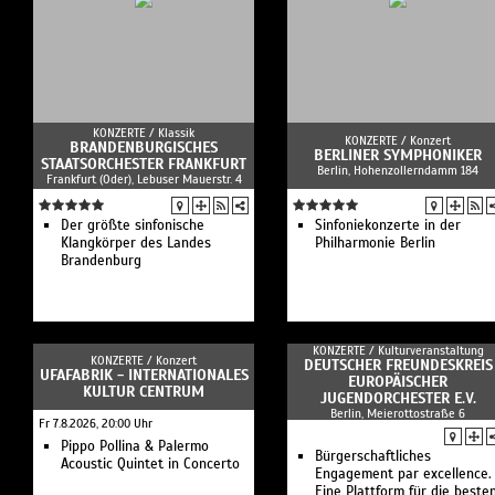
KONZERTE /
Klassik
KONZERTE /
Konzert
BRANDENBURGISCHES
BERLINER SYMPHONIKER
STAATSORCHESTER FRANKFURT
Berlin, Hohenzollerndamm 184
Frankfurt (Oder), Lebuser Mauerstr. 4
Der größte sinfonische
Sinfoniekonzerte in der
Klangkörper des Landes
Philharmonie Berlin
Brandenburg
KONZERTE /
Kulturveranstaltung
KONZERTE /
Konzert
DEUTSCHER FREUNDESKREIS
UFAFABRIK - INTERNATIONALES
EUROPÄISCHER
KULTUR CENTRUM
JUGENDORCHESTER E.V.
Berlin, Meierottostraße 6
Fr 7.8.2026, 20:00 Uhr
Pippo Pollina & Palermo
Bürgerschaftliches
Acoustic Quintet in Concerto
Engagement par excellence.
Eine Plattform für die beste