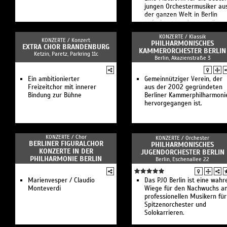
jungen Orchestermusiker au
der ganzen Welt in Berlin
aufzubauen – das war die
Idee, für die eine Hand voll
KONZERTE /
Klassik
Freunde im Jahr 2000.
KONZERTE /
Konzert
PHILHARMONISCHES
EXTRA CHOR BRANDENBURG
KAMMERORCHESTER BERLIN
Ketzin, Paretz, Parkring 11c
Berlin, Akazienstraße 3
Ein ambitionierter
Gemeinnütziger Verein, der
Freizeitchor mit innerer
aus der 2002 gegründeten
Bindung zur Bühne
Berliner Kammerphilharmoni
hervorgegangen ist.
KONZERTE /
Chor
KONZERTE /
Orchester
BERLINER FIGURALCHOR
PHILHARMONISCHES
KONZERTE IN DER
JUGENDORCHESTER BERLIN
PHILHARMONIE BERLIN
Berlin, Eschenallee 22
Marienvesper / Claudio
Das PJO Berlin ist eine wahr
Monteverdi
Wiege für den Nachwuchs a
professionellen Musikern für
Spitzenorchester und
Solokarrieren.