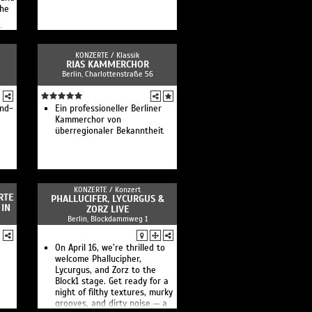
che
C
KONZERTE /
Klassik
RIAS KAMMERCHOR
Berlin, Charlottenstraße 56
end-
Ein professioneller Berliner
Kammerchor von
überregionaler Bekanntheit
KONZERTE /
Konzert
RTE
PHALLUCIFER, LYCURGUS &
 IN
ZORZ LIVE
Berlin, Blockdammweg 1
On April 16, we’re thrilled to
welcome Phallucipher,
Lycurgus, and Zorz to the
Block1 stage. Get ready for a
night of filthy textures, murky
grooves, and dirty noise — a