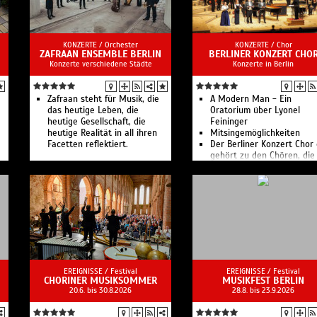
KONZERTE /
Orchester
KONZERTE /
Chor
ZAFRAAN ENSEMBLE BERLIN
BERLINER KONZERT CHO
Konzerte verschiedene Städte
Konzerte in Berlin
Zafraan steht für Musik, die
A Modern Man - Ein
das heutige Leben, die
Oratorium über Lyonel
heutige Gesellschaft, die
Feininger
heutige Realität in all ihren
Mitsingemöglichkeiten
Facetten reflektiert.
Der Berliner Konzert Chor 
gehört zu den Chören, die
regelmäßig mehrmals jährl
in den großen Konzertsäl
der Kulturmetropole Berlin
auftreten.
EREIGNISSE /
Festival
EREIGNISSE /
Festival
CHORINER MUSIKSOMMER
MUSIKFEST BERLIN
20.6. bis 30.8.2026
28.8. bis 23.9.2026