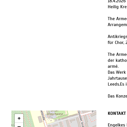
18.4.2026
Heilig Kr
The Armed
Arrangeme
Antikrieg
für Chor,
The Armed
der katho
armé.
Das Werk 
Jahrtaus
Leeds.Es 
Das Konze
KONTAKT
+
Engelkes 
−