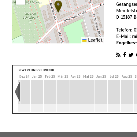
Gesangse
Mendelst
D
-
13187
B
Telefon:
0
E-Mail:
m
Leaflet
Engelkes-
BEWERTUNGSCHRONIK
 24
Nov 24
Dez 24
Jan 25
Feb 25
Mär 25
Apr 25
Mai 25
Jun 25
Jul 25
Aug 25
S