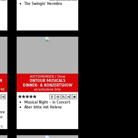
The Swingin’ Hermlins
r
in
ra
AUFFÜHRUNGEN /
Show
N
ONTOUR MUSICALS
DINNER- & KONZERTSHOW
/48
verschiedene Orte
Musical Night - in Concert
er
Aber bitte mit Helene
hre
en
ch
 SWR
band