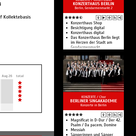
4
Berlin
KONZERTHAUS BERLIN
Berlin, Gendarmenmarkt 2
Konzerte der Berliner
Philharmoniker
f Kollektebasis
Konzerthaus Shop
Besichtigung digital
Konzerthaus digital
Das Konzerthaus Berlin liegt
im Herzen der Stadt am
Gendarmenmarkt.
Aug 26
total
KONZERTE /
Chor
BERLINER SINGAKADEMIE
Konzerte in Berlin
Magnificat in D-Dur / Der 42.
Psalm / Da pacem, Domine
Messiah
Sängerinnen und Sänger