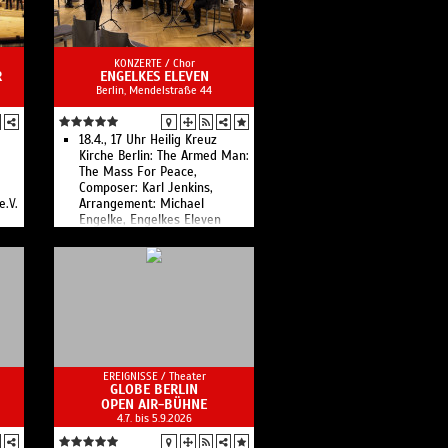
KONZERTE /
Chor
R
ENGELKES ELEVEN
Berlin, Mendelstraße 44
18.4., 17 Uhr Heilig Kreuz
Kirche Berlin: The Armed Man:
The Mass For Peace,
Composer: Karl Jenkins,
e.V.
Arrangement: Michael
Engelke, Engelkes Eleven
ich
en
EREIGNISSE /
Theater
GLOBE BERLIN
OPEN AIR-BÜHNE
4.7. bis 5.9.2026