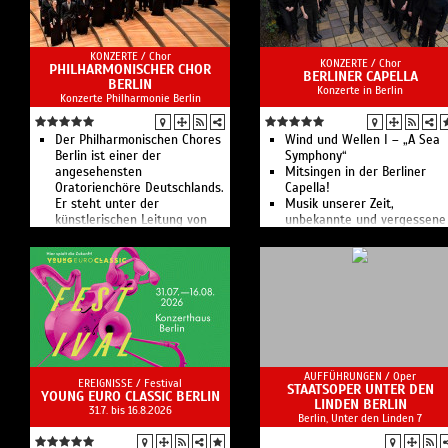
KONZERTE /
Chor
KONZERTE /
Chor
PHILHARMONISCHER CHOR
BERLINER CAPELLA
BERLIN
Konzerte in Berlin
Konzerte Philharmonie Berlin
Der Philharmonischen Chores
Wind und Wellen I – „A Sea
Berlin ist einer der
Symphony“
angesehensten
Mitsingen in der Berliner
Oratorienchöre Deutschlands.
Capella!
Er steht unter der
Musik unserer Zeit,
künstlerischen Leitung von
unbekannte und vergessene
Jörg-Peter Weigle.
Kompositionen sowie die
Werke von Komponistinnen
sind Schwerpunkte im
Programm.
AUFFÜHRUNGEN /
Oper
EREIGNISSE /
Festival
STAATSOPER UNTER DEN
YOUNG EURO CLASSIC BERLIN
LINDEN BERLIN
31.7. bis 16.8.2026
Berlin, Unter den Linden 7