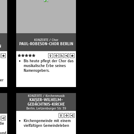
 /
eche
KONZERTE /
Chor
PAUL-ROBESON-CHOR BERLIN
N
Bis heute pflegt der Chor das
musikalische Erbe seines
Namensgebers.
er
KONZERTE /
Kirchenmusik
KAISER-WILHELM-
GEDÄCHTNIS-KIRCHE
Berlin, Lietzenburger Str. 39
Kirchengemeinde mit einem
die
vielfältigen Gemeindeleben
 und