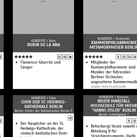
Experimentalstudio
X-Perience - Electro Pop
Late Night Berliner
Sommer Open Air
Philharmoniker
Schiller - Sommerklang -
Kanze Nō Theater
Open Air 2026
RIAS Kammerchor Berlin II
Forced To Mode - The
Deutsches Symphonie-
Devotional Tribute To Dep
Orchester Berlin II
Mode
KONZERTE /
Orchester
KONZERTE /
Kurs
KAMMERPHILHARMONIE
RUBIN DE LA ANA
METAMORPHOSEN BERLI
Flamenco-Gitarrist und
Mitglieder der
Sänger
Kammerphilharmonie sind
Musiker der führenden
Berliner Orchester,
angesehene Kammermusik
sowie internationale
Preisträger
KONZERTE /
Konzert
KONZERTE /
Chor
NEUER MARSTALL
CHOR DER ST. HEDWIGS-
HOCHSCHULE FÜR MUSIK
KATHEDRALE BERLIN
"HANNS EISLER" BERLIN
Berlin, Hinter der Katholischen Kirche 3
Berlin, Schloßplatz 7
Der Hauptchor an der St.
Beherbergt heute sowohl 
Hedwigs-Kathedrale, der
Abteilung B für
römisch-katholischen Dom-
n
Streichinstrumente, Harfe