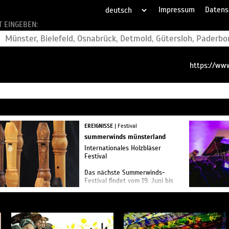
Impressum
Datens
T EINGEBEN:
https://www
EREIGNISSE
| Festival
summerwinds münsterland
Internationales Holzbläser
Festival
Das nächste Summerwinds-
Festival findet vom 19. Juni bis
zum 30. August 2026 statt.
Es eröffnet mit dem
BlockBuster vom 19. bis 21. Ju...