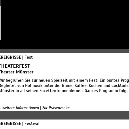
EREIGNISSE
| Fest
THEATERFEST
Theater Münster
Wir begrüßen Sie zur neuen Spielzeit mit einem Fest! Ein buntes Prog
Begleitet von Hofmusik unter der Ruine, Kaffee, Kuchen und Cocktail
Münster in all seinen Facetten kennenlernen. Ganzes Programm folgt 
|
... weitere Informationen
Zur Präsenzseite
EREIGNISSE
| Festival