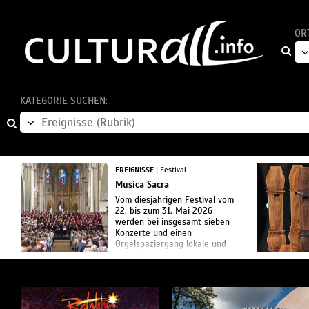
OR
KATEGORIE SUCHEN:
EREIGNISSE
| Festival
Musica Sacra
Vom diesjährigen Festival vom
22. bis zum 31. Mai 2026
werden bei insgesamt sieben
Konzerte und einen
Orgelspaziergang lokale und
internationale Ensembles
Kirchen und Konzertorte in
Münster bespi...