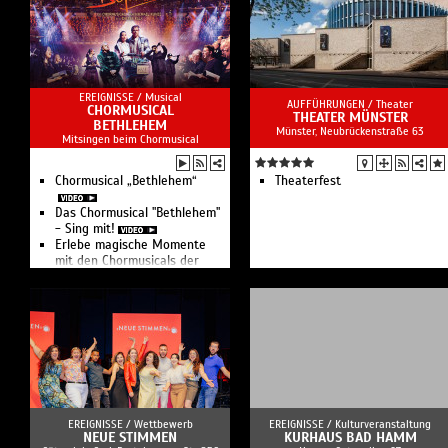
EREIGNISSE /
Musical
AUFFÜHRUNGEN /
Theater
CHORMUSICAL
THEATER MÜNSTER
BETHLEHEM
Münster, Neubrückenstraße 63
Mitsingen beim Chormusical
Chormusical „Bethlehem“
Theaterfest
Das Chormusical "Bethlehem"
- Sing mit!
Erlebe magische Momente
mit den Chormusicals der
Stiftung Creative Kirche.
EREIGNISSE /
Wettbewerb
EREIGNISSE /
Kulturveranstaltung
NEUE STIMMEN
KURHAUS BAD HAMM