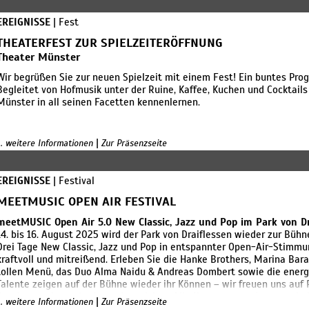
EREIGNISSE
| Fest
THEATERFEST ZUR SPIELZEITERÖFFNUNG
Theater Münster
Wir begrüßen Sie zur neuen Spielzeit mit einem Fest! Ein buntes Prog
Begleitet von Hofmusik unter der Ruine, Kaffee, Kuchen und Cocktail
Münster in all seinen Facetten kennenlernen.
|
... weitere Informationen
Zur Präsenzseite
EREIGNISSE
| Festival
MEETMUSIC OPEN AIR FESTIVAL
meetMUSIC Open Air 5.0 New Classic, Jazz und Pop im Park von Dr
14. bis 16. August 2025 wird der Park von Draiflessen wieder zur Bü
Drei Tage New Classic, Jazz und Pop in entspannter Open-Air-Stimmun
kraftvoll und mitreißend. Erleben Sie die Hanke Brothers, Marina Bar
tollen Menü, das Duo Alma Naidu & Andreas Dombert sowie die energ
Talente zeigen auf der Bühne wieder ihr Können – wir freuen uns auf 
Bundeswettbewerbs Jugend musiziert. Alle Konzerte werden unterha
|
... weitere Informationen
Zur Präsenzseite