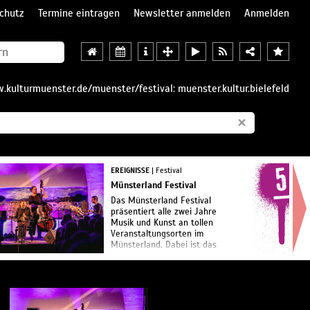
chutz
Termine eintragen
Newsletter anmelden
Anmelden
.kulturmuenster.de/muenster/festival: muenster.kultur.bielefeld
×
EREIGNISSE
| Festival
Münsterland Festival
Das Münsterland Festival
präsentiert alle zwei Jahre
Musik und Kunst an tollen
Veranstaltungsorten im
Münsterland. Dabei ist das
umfangreiche Angebot nicht
nur in den großen
Veranstaltungshallen der R...