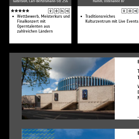
Gütersloh, Carl-Bertelsmann-Str. 256
Hamm, Ostenallee 87
Wettbewerb, Meisterkurs und
Traditionsreiches
Finalkonzert mit
Kulturzentrum mit Live Events
Operntalenten aus
zahlreichen Ländern