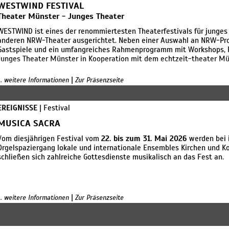
WESTWIND FESTIVAL
Theater Münster - Junges Theater
WESTWIND ist eines der renommiertesten Theaterfestivals für junges
anderen NRW-Theater ausgerichtet. Neben einer Auswahl an NRW-Prod
Gastspiele und ein umfangreiches Rahmenprogramm mit Workshops, P
Junges Theater Münster in Kooperation mit dem echtzeit-theater M
|
... weitere Informationen
Zur Präsenzseite
EREIGNISSE
| Festival
MUSICA SACRA
Vom diesjährigen Festival vom
22. bis zum 31. Mai 2026
werden bei 
Orgelspaziergang lokale und internationale Ensembles Kirchen und K
schließen sich zahlreiche Gottesdienste musikalisch an das Fest an.
|
... weitere Informationen
Zur Präsenzseite