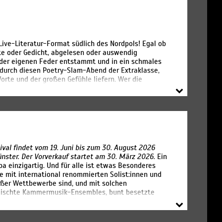
ive-Literatur-Format südlich des Nordpols! Egal ob
hte oder Gedicht, abgelesen oder auswendig
s der eigenen Feder entstammt und in ein schmales
 durch diesen Poetry-Slam-Abend der Extraklasse,
orte und der großen Gefühle liefern. Wer die
men darf, entscheidet einzig und allein die
al findet vom 19. Juni bis zum 30. August 2026
Münster. Der Vorverkauf startet am 30. März 2026.
Ein
pa einzigartig. Und für alle ist etwas Besonderes
e mit international renommierten Solist:innen und
roßer Wettbewerbe sind, und mit solchen
gemischte Kammermusik-Ensembles, bunt besetzte
der „woodwinds“. In herkömmlichen und
ente – Blockflöte und Flöte, Oboe, Klarinette,
 und die Bawu, die irische Flöte, die litauische