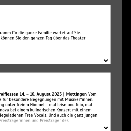
ramm für die ganze Familie wartet auf Sie.
s können Sie den ganzen Tag über das Theater
aiflessen 14. – 16. August 2025 | Mettingen
Vom
hne für besondere Begegnungen mit Musiker*innen.
g unter freiem Himmel – mal leise und fein, mal
anova bei einem kulinarischen Konzert mit einem
iegeladenen Free Vocals. Und auch die ganz jungen
Preisträgerinnen und Preisträger des
ltsam begleitet von Moderator Malte Arkona.