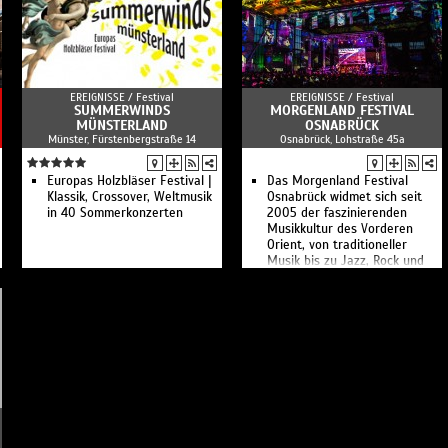
EREIGNISSE /
Festival
EREIGNISSE /
Festival
SUMMERWINDS
MORGENLAND FESTIVAL
MÜNSTERLAND
OSNABRÜCK
Münster, Fürstenbergstraße 14
Osnabrück, Lohstraße 45a
Europas Holzbläser Festival |
Das Morgenland Festival
Klassik, Crossover, Weltmusik
Osnabrück widmet sich seit
in 40 Sommerkonzerten
2005 der faszinierenden
Musikkultur des Vorderen
Orient, von traditioneller
Musik bis zu Jazz, Rock und
Avantgarde.