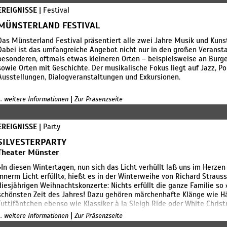
Birbyne und die Ney sind in originellen Line-ups zu erleben. Klein u
EREIGNISSE
| Festival
Spielorte sind eine Reise wert: das typisch münsterländische Wassers
umgenutzte Gutshof oder das klassizistische Herrenhaus, barocke un
MÜNSTERLAND FESTIVAL
besonders schöne Kirchen, Klosteranlagen, die als spirituelles oder 
Das Münsterland Festival präsentiert alle zwei Jahre Musik und Kuns
Kunst-, Heimat- oder Themenmuseum, das Theater. Wer die Konzerte b
Dabei ist das umfangreiche Angebot nicht nur in den großen Veransta
ihre Geschichte, Land und Leute kennen. Lassen Sie sich in diesem S
besonderen, oftmals etwas kleineren Orten – beispielsweise an Burg
ich Sie zu sanften Brisen und musikalischen Stürmen im Münsterland
sowie Orten mit Geschichte. Der musikalische Fokus liegt auf Jazz, Po
Gesellschaft für Westfälische Kulturarbeit
Ausstellungen, Dialogveranstaltungen und Exkursionen.
|
... weitere Informationen
Zur Präsenzseite
EREIGNISSE
| Party
SILVESTERPARTY
Theater Münster
»In diesen Wintertagen, nun sich das Licht verhüllt laß uns im Herzen
innerm Licht erfüllt«, hießt es in der Winterweihe von Richard Straus
diesjährigen Weihnachtskonzerte: Nichts erfüllt die ganze Familie so
schönsten Zeit des Jahres! Dazu gehören märchenhafte Klänge wie Hä
Tuttifäntchen ebenso wie Klassiker à la Sleigh Ride oder White Chri
Mitsingen einladen.
|
... weitere Informationen
Zur Präsenzseite