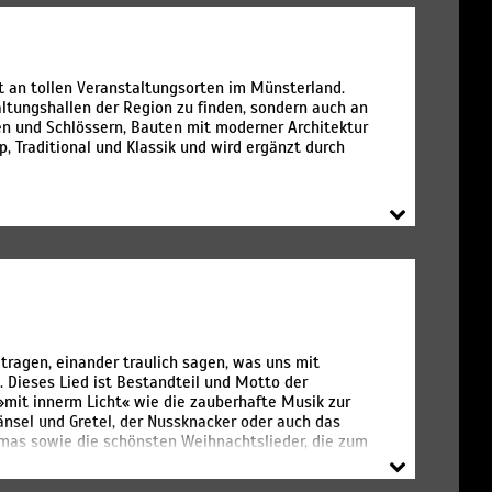
nd fein, immer besonders – auch die Summerwinds-
chloss oder das „Westfälische Versailles“, der
d zeitgenössische, atmosphärisch und akustisch
kulturelles Zentrum genutzt werden, das moderne
t an tollen Veranstaltungsorten im Münsterland.
esucht, lernt auch die Region, ihre Gegenwart und
ltungshallen der Region zu finden, sondern auch an
ommer von unsrer Musik durchwehn! Herzlich lade
en und Schlössern, Bauten mit moderner Architektur
 ein. Susanne Schulte
Intendantin, Leiterin der GWK-
p, Traditional und Klassik und wird ergänzt durch
 tragen, einander traulich sagen, was uns mit
s. Dieses Lied ist Bestandteil und Motto der
 »mit innerm Licht« wie die zauberhafte Musik zur
nsel und Gretel, der Nussknacker oder auch das
stmas sowie die schönsten Weihnachtslieder, die zum