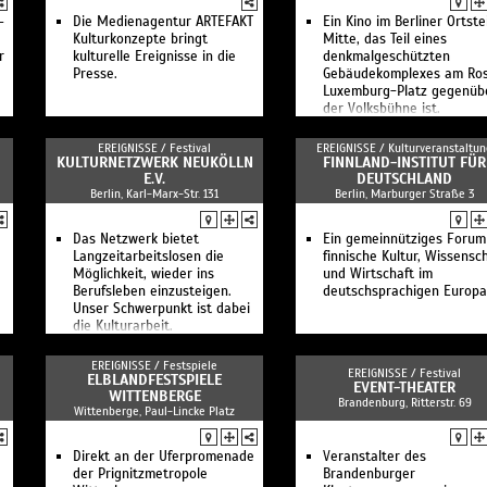
–
Die Medienagentur ARTEFAKT
Ein Kino im Berliner Ortstei
Kulturkonzepte bringt
Mitte, das Teil eines
r
kulturelle Ereignisse in die
denkmalgeschützten
Presse.
Gebäudekomplexes am Ro
Luxemburg-Platz gegenüb
der Volksbühne ist.
EREIGNISSE /
Festival
EREIGNISSE /
Kulturveranstaltun
KULTURNETZWERK NEUKÖLLN
FINNLAND-INSTITUT FÜR
E.V.
DEUTSCHLAND
Berlin, Karl-Marx-Str. 131
Berlin, Marburger Straße 3
Das Netzwerk bietet
Ein gemeinnütziges Forum
Langzeitarbeitslosen die
finnische Kultur, Wissensc
Möglichkeit, wieder ins
und Wirtschaft im
Berufsleben einzusteigen.
deutschsprachigen Europa
Unser Schwerpunkt ist dabei
die Kulturarbeit.
EREIGNISSE /
Festspiele
EREIGNISSE /
Festival
ELBLANDFESTSPIELE
EVENT-THEATER
WITTENBERGE
Brandenburg, Ritterstr. 69
Wittenberge, Paul-Lincke Platz
Direkt an der Uferpromenade
Veranstalter des
der Prignitzmetropole
Brandenburger