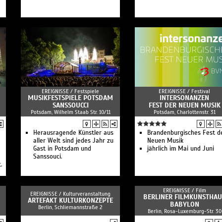
in
EREIGNISSE /
Festspiele
EREIGNISSE /
Festival
MUSIKFESTSPIELE POTSDAM
INTERSONANZEN
SANSSOUCCI
FEST DER NEUEN MUSIK
Potsdam, Wilhelm Staab Str. 10/11
Potsdam, Charlottenstr. 31
Herausragende Künstler aus
Brandenburgisches Fest d
aller Welt sind jedes Jahr zu
Neuen Musik
Gast in Potsdam und
jährlich im Mai und Juni
Sanssouci.
.
EREIGNISSE /
Film
EREIGNISSE /
Kulturveranstaltung
BERLINER FILMKUNSTHAU
ARTEFAKT KULTURKONZEPTE
BABYLON
Berlin, Schliemannstraße 2
Berlin, Rosa-Luxemburg-Str. 30