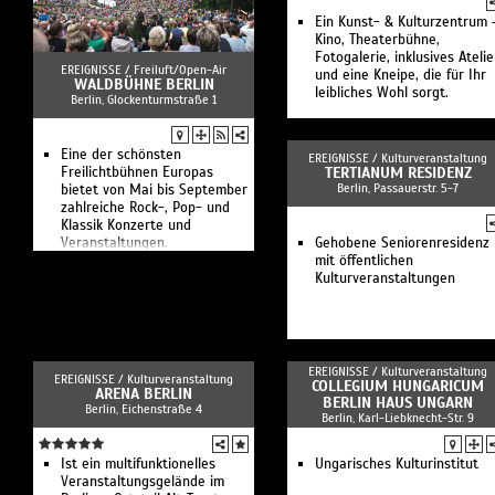
Ensemble Modern / Neue
Ein Kunst- & Kulturzentrum 
Vocalsolisten Stuttgart / SWR
Kino, Theaterbühne,
Experimentalstudio
Fotogalerie, inklusives Atelie
Salzburger
EREIGNISSE /
Freiluft/Open-Air
und eine Kneipe, die für Ihr
Marionettentheater
WALDBÜHNE BERLIN
leibliches Wohl sorgt.
Berlin, Glockenturmstraße 1
Late Night Berliner
Philharmoniker
Kanze Nō Theater
Education-Veranstaltung Nō-
Eine der schönsten
EREIGNISSE /
Kulturveranstaltung
Theater
Freilichtbühnen Europas
TERTIANUM RESIDENZ
Berlin, Passauerstr. 5-7
RIAS Kammerchor Berlin II /
bietet von Mai bis September
Deutsches Symphonie-
zahlreiche Rock-, Pop- und
Orchester Berlin II
Klassik Konzerte und
Die weltbestern
Veranstaltungen.
Gehobene Seniorenresidenz
Sinfonieorchester und
mit öffentlichen
Vokalensembles zu Gast in
Kulturveranstaltungen
Berlin.
EREIGNISSE /
Kulturveranstaltung
EREIGNISSE /
Kulturveranstaltung
COLLEGIUM HUNGARICUM
ARENA BERLIN
BERLIN HAUS UNGARN
Berlin, Eichenstraße 4
Berlin, Karl-Liebknecht-Str. 9
Ist ein multifunktionelles
Ungarisches Kulturinstitut
Veranstaltungsgelände im