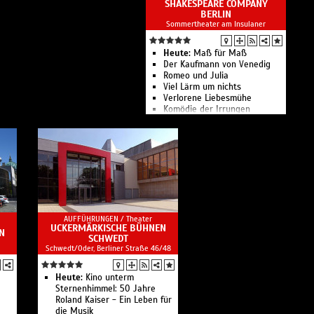
SHAKESPEARE COMPANY
BERLIN
Sommertheater am Insulaner
Heute:
Maß für Maß
Der Kaufmann von Venedig
Romeo und Julia
Viel Lärm um nichts
Verlorene Liebesmühe
Komödie der Irrungen
Die Shakespeare Company
Berlin zeigt 8 Inszenierungen
in 71 Aufführungen
AUFFÜHRUNGEN /
Theater
UCKERMÄRKISCHE BÜHNEN
N
SCHWEDT
Schwedt/Oder, Berliner Straße 46/48
Heute:
Kino unterm
Sternenhimmel: 50 Jahre
Roland Kaiser - Ein Leben für
die Musik