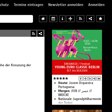
chutz
Termine eintragen
Newsletter anmelden
Anmelden
EREIGNISSE /
Festival
Nähe der Kreuzung der
YOUNG EURO CLASSIC BERLIN
31.7. bis 16.8.2026
Heute:
Jovem Orques­tra
Portuguesa
Morgen:
JISR // جسر //
BRÜCKE
Nationale Jugend­philharmonie
der Türkei
Suli Pusch­ban & die Ka­pelle
der gu­ten Hoff­nung