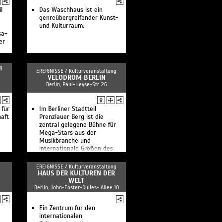
l
Das Waschhaus ist ein
genreübergreifender Kunst-
und Kulturraum.
sa-
er
g
EREIGNISSE /
Kulturveranstaltung
VELODROM BERLIN
Berlin, Paul-Heyse-Str. 26
 für
Im Berliner Stadtteil
haft
Prenzlauer Berg ist die
zentral gelegene Bühne für
Mega-Stars aus der
Musikbranche und
internationale Größen des
Showbusiness
EREIGNISSE /
Kulturveranstaltung
HAUS DER KULTUREN DER
WELT
Berlin, John-Foster-Dulles- Allee 10
Ein Zentrum für den
internationalen