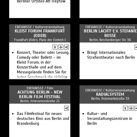
Berliner Ortsteil Alt-Treptow
EREIGNISSE /
Kulturveranstaltung
EREIGNISSE /
Kulturveranstaltung
KLEIST FORUM FRANKFURT
BERLIN LACHT! E.V. STEFANIE
(ODER)
ROSSE
Frankfurt (Oder), Platz der Einheit 1
Berlin, Reichenberger Str. 36
Konzert, Theater oder Lesung,
Bringt Internationales
Comedy oder Ballett – im
Straßentheater nach Berlin
Kleist Forum, in der
Konzerthalle und auf dem
Messegelände finden Sie für
jeden Geschmack die richtige
Veranstaltung
EREIGNISSE /
Film
EREIGNISSE /
Kulturveranstaltung
ACHTUNG BERLIN - NEW
RADIALSYSTEM
BERLIN FILM FESTIVAL
Berlin, Holzmarkstraße 33
Berlin, Veteranenstraße 21
Das Filmfestival für neues
Kultur- und
deutsches Kino aus Berlin und
Veranstaltungszentrum in
Brandenburg
Berlin