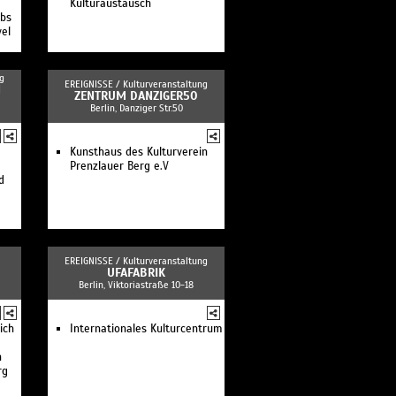
Kulturaustausch
ubs
el
g
EREIGNISSE /
Kulturveranstaltung
N
ZENTRUM DANZIGER50
Berlin, Danziger Str.50
Kunsthaus des Kulturverein
Prenzlauer Berg e.V
d
EREIGNISSE /
Kulturveranstaltung
UFAFABRIK
Berlin, Viktoriastraße 10-18
ich
Internationales Kulturcentrum
n
rg