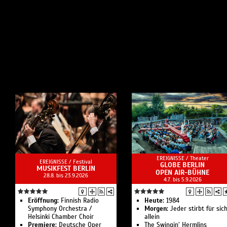
EREIGNISSE /
Theater
EREIGNISSE /
Festival
GLOBE BERLIN
MUSIKFEST BERLIN
OPEN AIR-BÜHNE
28.8. bis 23.9.2026
4.7. bis 5.9.2026
Eröffnung:
Finnish Radio
Heute:
1984
Symphony Orchestra /
Morgen:
Jeder stirbt für sic
Helsinki Chamber Choir
allein
Premiere:
Deutsche Oper
The Swingin’ Hermlins