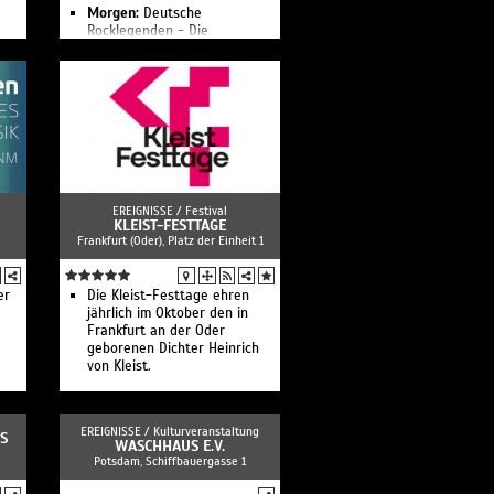
Morgen:
Deutsche
Rocklegenden - Die
Originalbands der 60er Jahre
Odertal-Festspiele „Sommer
am Fluss“
Taschenlampenkonzert 2026 -
Open Air
Wenzel & Band Open Air: Ich
lebe gern
Kino unterm Sternenhimmel:
Song Sung Blue
BOUNCE: Bon Jovi Tributeband
EREIGNISSE /
Festival
Kino unterm Sternenhimmel:
KLEIST-FESTTAGE
Frankfurt (Oder), Platz der Einheit 1
Ach, diese Lücke, diese
entsetzliche Lücke
X-Perience - Electro Pop
er
Sommer Open Air
Die Kleist-Festtage ehren
Schiller - Sommerklang -
jährlich im Oktober den in
Open Air 2026
Frankfurt an der Oder
Forced To Mode - The
geborenen Dichter Heinrich
Devotional Tribute To Depeche
von Kleist.
Mode
EREIGNISSE /
Kulturveranstaltung
S
WASCHHAUS E.V.
Potsdam, Schiffbauergasse 1