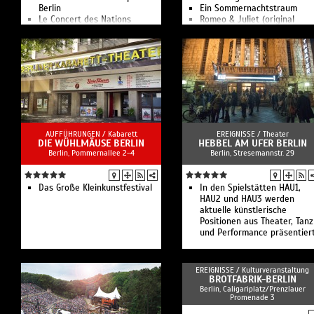
Berlin
Ein Sommernachtstraum
Le Concert des Nations
Romeo & Juliet (original
Kansas City Symphony
version)
Lucerne Festival
Schuld und Sühne
Contemporary Orchestra
Was Ihr wollt
Quartett der Kritiker
Urfaust
Freiburger Barockorchester
Romeo & Julia
Konzerthausorchester Berlin
Open Air am Österreichpark 
WDR Sinfonieorchester I
Berlin-Charlottenburg
RIAS Kammerchor Berlin I
Das Konzert mit der Maus
London Symphony Orchestra
AUFFÜHRUNGEN /
Kabarett
EREIGNISSE /
Theater
DIE WÜHLMÄUSE BERLIN
NDR Elbphilharmonie
HEBBEL AM UFER BERLIN
Berlin, Pommernallee 2-4
Berlin, Stresemannstr. 29
Orchester
Orchester der Deutschen
Oper Berlin
Staatskapelle Berlin
Das Große Kleinkunstfestival
In den Spielstätten HAU1,
Wiener Philharmoniker
HAU2 und HAU3 werden
Berliner Philharmoniker I
aktuelle künstlerische
Matinee: Orgel & Harfe
Positionen aus Theater, Tanz
Ensemble Resonanz
und Performance präsentiert
Rundfunk-Sinfonieorchester
Berlin
Chineke! Orchestra / Cape
EREIGNISSE /
Kulturveranstaltung
Town Opera
BROTFABRIK-BERLIN
Deutsches Symphonie-
Berlin, Caligariplatz/Prenzlauer
Promenade 3
Orchester Berlin I
Berliner Philharmoniker II