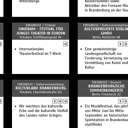
Wittenberge.
Klostersommer sowie
Betreiber des Fontane-Kl
in Brandenburg an der Hav
EREIGNISSE /
Festival
EREIGNISSE /
Kulturveranstaltun
UNIDRAM - FESTIVAL FÜR
KULTURPROJEKTE BERLI
JUNGES THEATER IN EUROPA
GMBH
Potsdam, Schiffbauergasse 4e
Berlin, Klosterstr. 68
Internationales
Eine gemeinnützige
Theaterfestival im T-Werk
Landesgesellschaft zur
Förderung, Vernetzung un
Vermittlung von Kunst und
Kultur
EREIGNISSE /
Konzert
EREIGNISSE /
Kulturveranstaltung
BRANDENBURGISCHE
KULTURLAND BRANDENBURG
SOMMERKONZERTE
Potsdam, Charlottenstraße 121
Berlin, Fritschestr. 22
Wir möchten das kulturelle
Ein Musikfestival, das jährl
Erbe und die kulturelle Vielfalt
von Mitte Juni bis Mitte
des Landes näher bringen.
September an historische
Spielstätten in Brandenbu
stattfindet