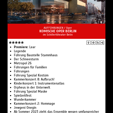
AUFFÜHRUNGEN /
Oper
KOMISCHE OPER BERLIN
im Schillerttheater Belin
Premiere:
Lear
Legende
Führung Bau­stelle Stamm­haus
Der Schnee­sturm
Metropol 26
Führungen für Familien
Führungen
Führung Spezial Kostüm
Kammerkonzert 8: Aufbruch!
Kinderkonzert 1: Instru­men­ten­atlas
Or­pheus in der Un­ter­welt
Führung Spezial Maske
Spielzeit­fest
Wunder­kammer
Kammerkonzert 2: Hommage
Jewgeni Onegin
Ab Sommer 2023 zieht das Ensemble wegen umfangreicher