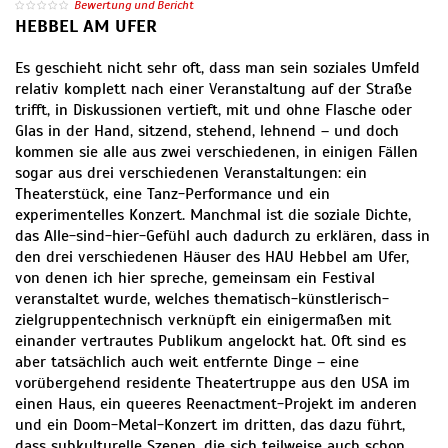
Bewertung und Bericht
HEBBEL AM UFER
Es geschieht nicht sehr oft, dass man sein soziales Umfeld
relativ komplett nach einer Veranstaltung auf der Straße
trifft, in Diskussionen vertieft, mit und ohne Flasche oder
Glas in der Hand, sitzend, stehend, lehnend – und doch
kommen sie alle aus zwei verschiedenen, in einigen Fällen
sogar aus drei verschiedenen Veranstaltungen: ein
Theaterstück, eine Tanz-Performance und ein
experimentelles Konzert. Manchmal ist die soziale Dichte,
das Alle-sind-hier-Gefühl auch dadurch zu erklären, dass in
den drei verschiedenen Häuser des HAU Hebbel am Ufer,
von denen ich hier spreche, gemeinsam ein Festival
veranstaltet wurde, welches thematisch-künstlerisch-
zielgruppentechnisch verknüpft ein einigermaßen mit
einander vertrautes Publikum angelockt hat. Oft sind es
aber tatsächlich auch weit entfernte Dinge – eine
vorübergehend residente Theatertruppe aus den USA im
einen Haus, ein queeres Reenactment-Projekt im anderen
und ein Doom-Metal-Konzert im dritten, das dazu führt,
dass subkulturelle Szenen, die sich teilweise auch schon