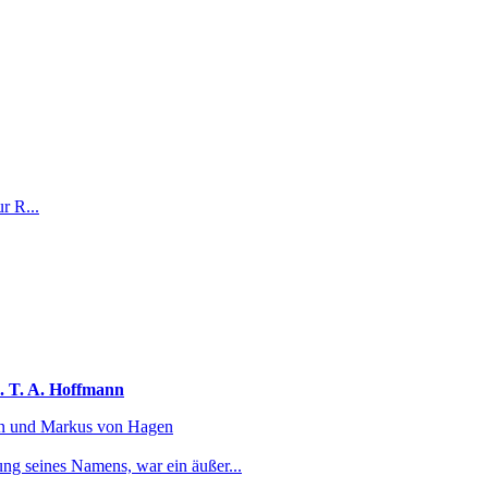
r R...
. T. A. Hoffmann
ion und Markus von Hagen
g seines Namens, war ein äußer...