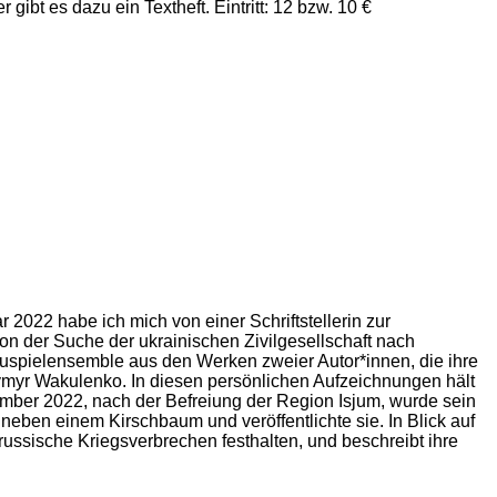
t es dazu ein Textheft. Eintritt: 12 bzw. 10 €
 2022 habe ich mich von einer Schriftstellerin zur
on der Suche der ukrainischen Zivilgesellschaft nach
chauspielensemble aus den Werken zweier Autor*innen, die ihre
ymyr Wakulenko. In diesen persönlichen Aufzeichnungen hält
ember 2022, nach der Befreiung der Region Isjum, wurde sein
eben einem Kirschbaum und veröffentlichte sie. In Blick auf
russische Kriegsverbrechen festhalten, und beschreibt ihre