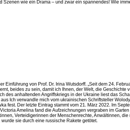
Szenen wie ein Drama – und zwar ein spannendes! Wie immer gib
Einführung von Prof. Dr. Irina Wutsdorff. „Seit dem 24. Februar
t, beides zu sein, damit ich Ihnen, der Welt, die Geschichte v
lich des anhaltenden Angriffskriegs in der Ukraine liest das S
 aus Ich verwandle mich vom ukrainischen Schriftsteller Wolod
ka fest. Der letzte Eintrag stammt vom 21. März 2022. Im Sept
Victoria Amelina fand die Aufzeichnungen vergraben im Garten n
stinnen, Verteidigerinnen der Menschenrechte, Anwältinnen, die 
3 wurde sie durch eine russische Rakete getötet.