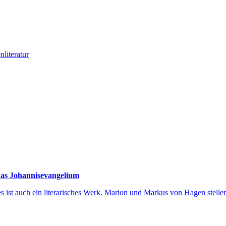
literatur
Das Johannisevangelium
 ist auch ein literarisches Werk. Marion und Markus von Hagen stellen 