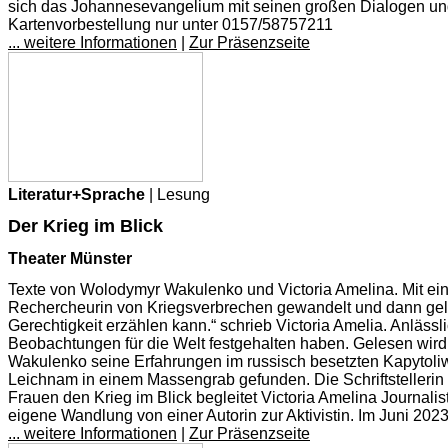
sich das Johannesevangelium mit seinen großen Dialogen und 
Kartenvorbestellung nur unter 0157/58757211
... weitere Informationen
|
Zur Präsenzseite
Literatur+Sprache
| Lesung
Der Krieg im Blick
Theater Münster
Texte von Wolodymyr Wakulenko und Victoria Amelina. Mit einer 
Rechercheurin von Kriegsverbrechen gewandelt und dann gelern
Gerechtigkeit erzählen kann.“ schrieb Victoria Amelia. Anläss
Beobachtungen für die Welt festgehalten haben. Gelesen wird
Wakulenko seine Erfahrungen im russisch besetzten Kapytoliw
Leichnam in einem Massengrab gefunden. Die Schriftstellerin 
Frauen den Krieg im Blick begleitet Victoria Amelina Journali
eigene Wandlung von einer Autorin zur Aktivistin. Im Juni 202
... weitere Informationen
|
Zur Präsenzseite