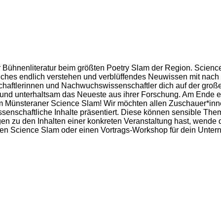
Bühnenliteratur beim größten Poetry Slam der Region. Science 
iches endlich verstehen und verblüffendes Neuwissen mit nach
ftlerinnen und Nachwuchswissenschaftler dich auf der große
h und unterhaltsam das Neueste aus ihrer Forschung. Am Ende en
m Münsteraner Science Slam! Wir möchten allen Zuschauer*inn
ssenschaftliche Inhalte präsentiert. Diese können sensible Th
en zu den Inhalten einer konkreten Veranstaltung hast, wende 
en Science Slam oder einen Vortrags-Workshop für dein Unter