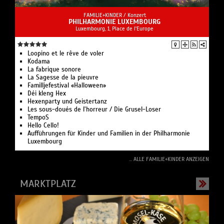
FAMILIE+KINDER /
Konzert
PHILHARMONIE LUXEMBOURG
Luxembourg, 1, Place de l'Europe
Loopino et le rêve de voler
Kodama
La fabrique sonore
La Sagesse de la pieuvre
Familljefestival «Halloween»
Déi kleng Hex
Hexenparty und Geistertanz
Les sous-doués de l’horreur / Die Grusel-Loser
TempoS
Hello Cello!
Aufführungen für Kinder und Familien in der Philharmonie
Luxembourg
... ALLE FAMILIE+KINDER ANZEIGEN
MARKTPLATZ