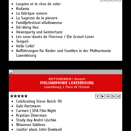
Loopino et le rêve de voler
Kodama
La fabrique sonore
La Sagesse de la pieuvre
Familljefestival «Halloween»
Déi kleng Hex
Hexenparty und Geistertanz
Les sous-doués de l’horreur / Die Grusel-Loser
TempoS
Hello Cello!
Aufführungen für Kinder und Familien in der Philharmonie
Luxembourg
AUFFÜHRUNGEN /
Konzert
PHILHARMONIE LUXEMBOURG
Luxembourg, 1, Place de l'Europe
Celebrating Steve Reich: 90
Gabi Hartmann
Carmen | UFA Film Night
Krystian Zimerman
Study day André Lischke
Rhiannon Giddens
Jupiter plays John Dowland