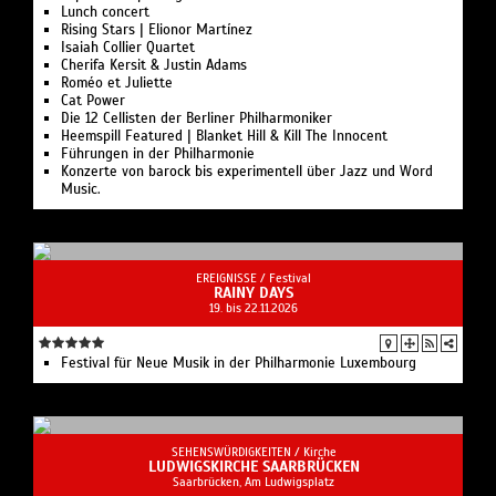
Lunch concert
Rising Stars | Elionor Martínez
Isaiah Collier Quartet
Cherifa Kersit & Justin Adams
Roméo et Juliette
Cat Power
Die 12 Cellisten der Berliner Philharmoniker
Heemspill Featured | Blanket Hill & Kill The Innocent
Führungen in der Philharmonie
Konzerte von barock bis experimentell über Jazz und Word
Music.
EREIGNISSE /
Festival
RAINY DAYS
19. bis 22.11.2026
Festival für Neue Musik in der Philharmonie Luxembourg
SEHENSWÜRDIGKEITEN /
Kirche
LUDWIGSKIRCHE SAARBRÜCKEN
Saarbrücken, Am Ludwigsplatz