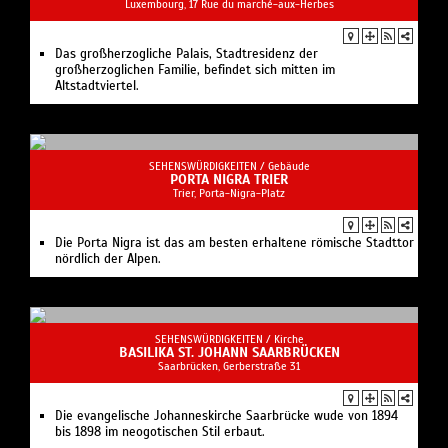
Luxembourg, 17 Rue du marché-aux-Herbes
Das großherzogliche Palais, Stadtresidenz der
großherzoglichen Familie, befindet sich mitten im
Altstadtviertel.
SEHENSWÜRDIGKEITEN /
Gebäude
PORTA NIGRA TRIER
Trier, Porta-Nigra-Platz
Die Porta Nigra ist das am besten erhaltene römische Stadttor
nördlich der Alpen.
SEHENSWÜRDIGKEITEN /
Kirche
BASILIKA ST. JOHANN SAARBRÜCKEN
Saarbrücken, Gerberstraße 31
Die evangelische Johanneskirche Saarbrücke wude von 1894
bis 1898 im neogotischen Stil erbaut.