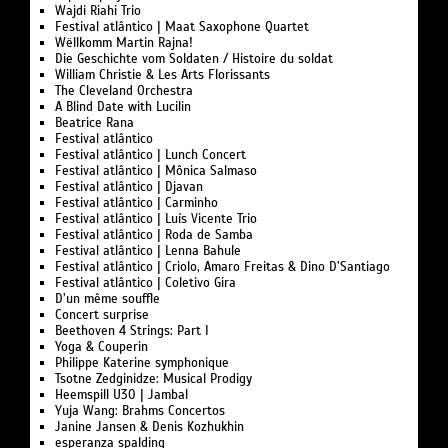
Wajdi Riahi Trio
Festival atlântico | Maat Saxophone Quartet
Wëllkomm Martin Rajna!
Die Geschichte vom Soldaten / Histoire du soldat
William Christie & Les Arts Florissants
The Cleveland Orchestra
A Blind Date with Lucilin
Beatrice Rana
Festival atlântico
Festival atlântico | Lunch Concert
Festival atlântico | Mônica Salmaso
Festival atlântico | Djavan
Festival atlântico | Carminho
Festival atlântico | Luís Vicente Trio
Festival atlântico | Roda de Samba
Festival atlântico | Lenna Bahule
Festival atlântico | Criolo, Amaro Freitas & Dino D’Santiago
Festival atlântico | Coletivo Gira
D’un même souffle
Concert surprise
Beethoven 4 Strings: Part I
Yoga & Couperin
Philippe Katerine symphonique
Tsotne Zedginidze: Musical Prodigy
Heemspill U30 | Jambal
Yuja Wang: Brahms Concertos
Janine Jansen & Denis Kozhukhin
esperanza spalding