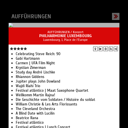
AUFFÜHRUNGEN
AUFFÜHRUNGEN /
Konzert
PHILHARMONIE LUXEMBOURG
Luxembourg, 1, Place de l'Europe
Celebrating Steve Reich: 90
Gabi Hartmann
Carmen | UFA Film Night
Krystian Zimerman
Study day André Lischke
Rhiannon Giddens
Jupiter plays John Dowland
Wajdi Riahi Trio
Festival atlântico | Maat Saxophone Quartet
Wëllkomm Martin Rajna!
Die Geschichte vom Soldaten / Histoire du soldat
William Christie & Les Arts Florissants
The Cleveland Orchestra
A Blind Date with Lucilin
Beatrice Rana
Festival atlântico
Festival atlântico | Lunch Concert