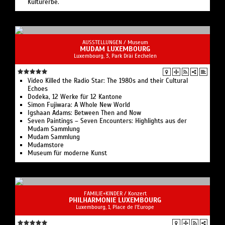
Kulturerbe.
AUSSTELLUNGEN /
Museum
MUDAM LUXEMBOURG
Luxembourg, 3, Park Dräi Eechelen
Video Killed the Radio Star: The 1980s and their Cultural
Echoes
Dodeka, 12 Werke für 12 Kantone
Simon Fujiwara: A Whole New World
Igshaan Adams: Between Then and Now
Seven Paintings – Seven Encounters: Highlights aus der
Mudam Sammlung
Mudam Sammlung
Mudamstore
Museum für moderne Kunst
FAMILIE+KINDER /
Konzert
PHILHARMONIE LUXEMBOURG
Luxembourg, 1, Place de l'Europe