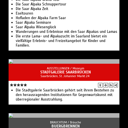
Die Saar Alpaka Schnuppertour
Die Saar Alpaka Zeit
Eseltouren
Hofladen der Alpaka Farm Saar
Saar Alpaka Seminare
Saar Alpaka Wiesenglück
Wanderungen und Erlebnisse mit den Saar Alpakas und Lamas
Die erste Lama- und Alpakazucht im Saarland bietet ein
vielfältige Erlebnis- und Freizeitangebot für Kinder und
Familien.
AUSSTELLUNGEN /
Museum
STADTGALERIE SAARBRÜCKEN
Saarbrücken, St. Johanner Markt 24
Die Stadtgalerie Saarbrücken gehört seit ihrem Bestehen zu
den herausragenden Institutionen für Gegenwartskunst mit
überregionaler Ausstrahlung.
BRAUCHTUM /
Bräuche
BUERGBRENNEN