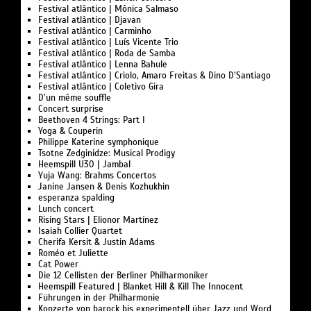
Festival atlântico | Mônica Salmaso
Festival atlântico | Djavan
Festival atlântico | Carminho
Festival atlântico | Luís Vicente Trio
Festival atlântico | Roda de Samba
Festival atlântico | Lenna Bahule
Festival atlântico | Criolo, Amaro Freitas & Dino D’Santiago
Festival atlântico | Coletivo Gira
D’un même souffle
Concert surprise
Beethoven 4 Strings: Part I
Yoga & Couperin
Philippe Katerine symphonique
Tsotne Zedginidze: Musical Prodigy
Heemspill U30 | Jambal
Yuja Wang: Brahms Concertos
Janine Jansen & Denis Kozhukhin
esperanza spalding
Lunch concert
Rising Stars | Elionor Martínez
Isaiah Collier Quartet
Cherifa Kersit & Justin Adams
Roméo et Juliette
Cat Power
Die 12 Cellisten der Berliner Philharmoniker
Heemspill Featured | Blanket Hill & Kill The Innocent
Führungen in der Philharmonie
Konzerte von barock bis experimentell über Jazz und Word