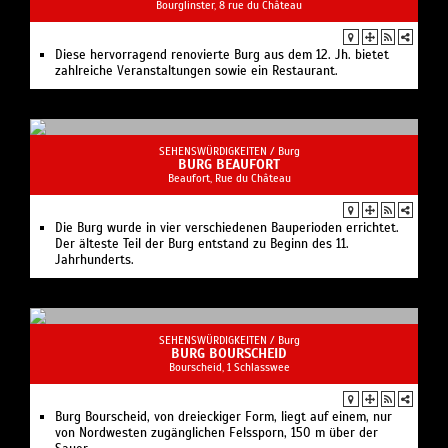
Bourglinster, 8 rue du Château
Diese hervorragend renovierte Burg aus dem 12. Jh. bietet
zahlreiche Veranstaltungen sowie ein Restaurant.
SEHENSWÜRDIGKEITEN /
Burg
BURG BEAUFORT
Beaufort, Rue du Château
Die Burg wurde in vier verschiedenen Bauperioden errichtet.
Der älteste Teil der Burg entstand zu Beginn des 11.
Jahrhunderts.
SEHENSWÜRDIGKEITEN /
Burg
BURG BOURSCHEID
Bourscheid, 1 Schlasswee
Burg Bourscheid, von dreieckiger Form, liegt auf einem, nur
von Nordwesten zugänglichen Felssporn, 150 m über der