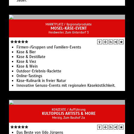
Sauer.
MARKTPLATZ /
Regionalprodukte
MOSEL-KÄSE-EVENT
Heidweiler, Zum Unterdorf 3
Firmen-/Gruppen und Familien-Events
Käse & Bier
Käse & Destillate
Käse & Viez
Käse & Wein
Outdoor-Erlebnis-Raclette
Online-Tastings
Käse-Kulinarik in freier Natur
Innovative Genuss-Events mit regionalen Käseköstlichkeit.
KONZERTE /
Aufführung
KULTOPOLIS ARTISTS & MORE
Merzig, Zum Bauhof 2a
Das Beste von Udo Jürgens