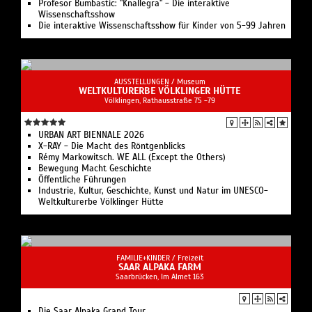
Profesor Bumbastic: "Knallegra" - Die interaktive
Wissenschaftsshow
Die interaktive Wissenschaftsshow für Kinder von 5-99 Jahren
AUSSTELLUNGEN /
Museum
WELTKULTURERBE VÖLKLINGER HÜTTE
Völklingen, Rathausstraße 75 -79
URBAN ART BIENNALE 2026
X-RAY - Die Macht des Röntgenblicks
Rémy Markowitsch. WE ALL (Except the Others)
Bewegung Macht Geschichte
Öffentliche Führungen
Industrie, Kultur, Geschichte, Kunst und Natur im UNESCO-
Weltkulturerbe Völklinger Hütte
FAMILIE+KINDER /
Freizeit
SAAR ALPAKA FARM
Saarbrücken, Im Almet 163
Die Saar Alpaka Grand Tour