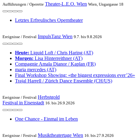
Theater-L.E.O. Wien
Aufführungen /
Operette
Wien, Ungargasse 18
Letztes Erfreulisches Operntheater
ImpulsTanz Wien
Ereignisse /
Festival
9.7. bis 9.8.2026
Heute:
Liquid Loft / Chris Haring (AT)
Morgen:
Lisa Hinterreithner (AT)
Compagnie Amala Dianor / Kaplan (FR)
maria mercedes (AT)
Final Workshop Showing: «the biggest expressions ever’26»
Trajal Harrell / Zürich Dance Ensemble (CH/US)
Herbstgold
Ereignisse /
Festival
Festival in Eisenstadt
16. bis 26.9.2026
One Chance - Einmal im Leben
Musiktheatertage Wien
Ereignisse /
Festival
16. bis 27.9.2026