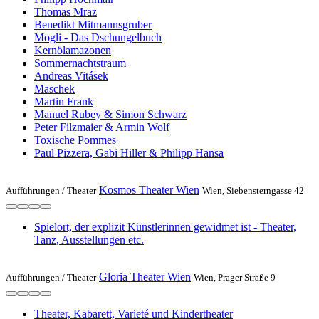
Thomas Mraz
Benedikt Mitmannsgruber
Mogli - Das Dschungelbuch
Kernölamazonen
Sommernachts­traum
Andreas Vitásek
Maschek
Martin Frank
Manuel Rubey & Simon Schwarz
Peter Filzmaier & Armin Wolf
Toxische Pommes
Paul Pizzera, Gabi Hiller & Philipp Hansa
Kosmos Theater Wien
Aufführungen /
Theater
Wien, Siebensterngasse 42
Spielort, der explizit Künstlerinnen gewidmet ist - Theater,
Tanz, Ausstellungen etc.
Gloria Theater Wien
Aufführungen /
Theater
Wien, Prager Straße 9
Theater, Kabarett, Varieté und Kindertheater