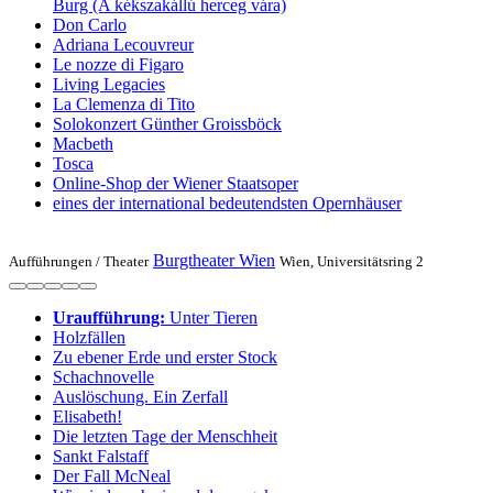
Burg (A kékszakállú herceg vára)
Don Carlo
Adriana Lecouvreur
Le nozze di Figaro
Living Legacies
La Clemenza di Tito
Solo­konzert Günther Groissböck
Macbeth
Tosca
Online-Shop der Wiener Staatsoper
eines der international bedeutendsten Opernhäuser
Burgtheater Wien
Aufführungen /
Theater
Wien, Universitätsring 2
Uraufführung:
Unter Tieren
Holzfällen
Zu ebener Erde und erster Stock
Schachnovelle
Auslöschung. Ein Zerfall
Elisabeth!
Die letzten Tage der Menschheit
Sankt Falstaff
Der Fall McNeal