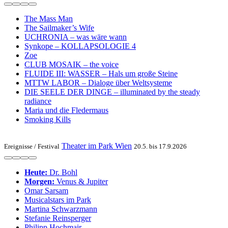
The Mass Man
The Sailmaker’s Wife
UCHRONIA – was wäre wann
Synkope – KOLLAPSOLOGIE 4
Zoe
CLUB MOSAIK – the voice
FLUIDE III: WASSER – Hals um große Steine
MTTW LABOR – Dialoge über Weltsysteme
DIE SEELE DER DINGE – illuminated by the steady
radiance
Maria und die Fledermaus
Smoking Kills
Theater im Park Wien
Ereignisse /
Festival
20.5. bis 17.9.2026
Heute:
Dr. Bohl
Morgen:
Venus & Jupiter
Omar Sarsam
Musicalstars im Park
Martina Schwarzmann
Stefanie Reinsperger
Philipp Hochmair