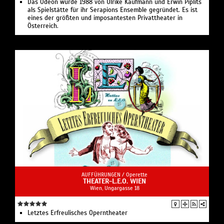
Das Odeon wurde 1988 von Ulrike Kaufmann und Erwin Piplits
als Spielstätte für ihr Serapions Ensemble gegründet. Es ist
eines der größten und imposantesten Privattheater in
Österreich.
AUFFÜHRUNGEN /
Operette
THEATER-L.E.O. WIEN
Wien, Ungargasse 18
Letztes Erfreulisches Operntheater