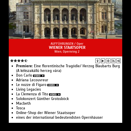
AUFFÜHRUNGEN /
Oper
WIENER STAATSOPER
Wien, Opernring 2
Premiere:
Eine floren­tinische Tragödie/ Herzog Blaubarts Burg
(A kékszakállú herceg vára)
Don Carlo
Adriana Lecouvreur
Le nozze di Figaro
Living Legacies
La Clemenza di Tito
Solo­konzert Günther Groissböck
Macbeth
Tosca
Online-Shop der Wiener Staatsoper
eines der international bedeutendsten Opernhäuser