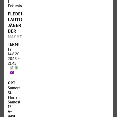
|
Exkursion
FLEDERMÄUSE,
LAUTLOSE
JÄGER
DER
NACHT
TERMIN
Mit
Ultraschalldetektoren
Fr
ausgestattet,
14.8.2026,
wird der
20:15 -
zweitgrößten
21:45
Gruppe
der
Säugetiere
– den
ORT
Fledermäusen
Sumerauerhof
–
St.
nachgespürt.
Florian
Samesleiten
Dämmerungstour,
15
für
A-
Kindern
4490